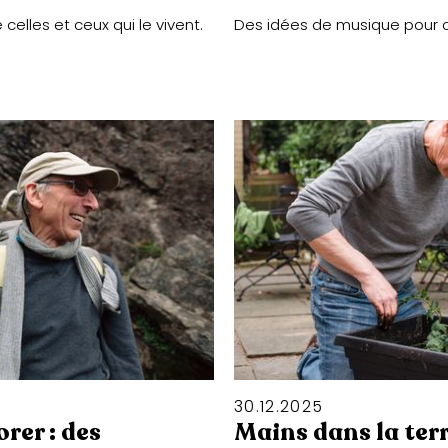
elles et ceux qui le vivent.
Des idées de musique pour c
30
.
12
.
2025
rer : des
Mains dans la terre