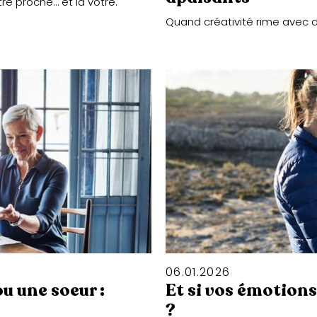
tre proche… et la vôtre.
Quand créativité rime avec 
06
.
01
.
2026
u une soeur :
Et si vos émotion
?