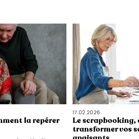
17
.
02
.
2026
mment la repérer
Le scrapbooking,
transformer vos 
apaisants