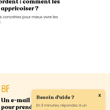
ordent : comment les
 apprivoiser ?
 concrètes pour mieux vivre les
.
x
Besoin d'aide ?
Un e-mail par semaine
En 3 minutes, répondez à un
pour prendre soin de vous