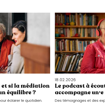
18
.
02
.
2026
 et si la médiation
Le podcast à écou
un équilibre ?
accompagne un·e
r éclairer le quotidien.
Des témoignages et des exper